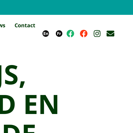
ws
Contact
S,
D EN