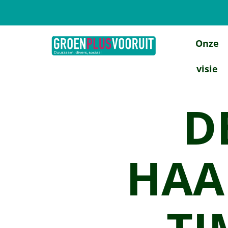
Onze
visie
D
HAA