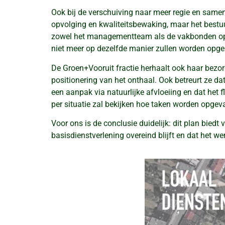
Ook bij de verschuiving naar meer regie en samenw
opvolging en kwaliteitsbewaking, maar het bestuur
zowel het managementteam als de vakbonden op ris
niet meer op dezelfde manier zullen worden opg
De Groen+Vooruit fractie herhaalt ook haar bezor
positionering van het onthaal. Ook betreurt ze d
een aanpak via natuurlijke afvloeiing en dat het f
per situatie zal bekijken hoe taken worden opgev
Voor ons is de conclusie duidelijk: dit plan bied
basisdienstverlening overeind blijft en dat het we