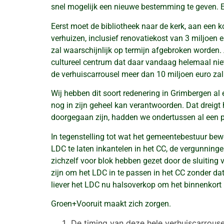
snel mogelijk een nieuwe bestemming te geven. En
Eerst moet de bibliotheek naar de kerk, aan een k
verhuizen, inclusief renovatiekost van 3 miljoen
zal waarschijnlijk op termijn afgebroken worden.
cultureel centrum dat daar vandaag helemaal nie
de verhuiscarrousel meer dan 10 miljoen euro zal
Wij hebben dit soort redenering in Grimbergen al
nog in zijn geheel kan verantwoorden. Dat dreigt
doorgegaan zijn, hadden we ondertussen al een pa
In tegenstelling tot wat het gemeentebestuur be
LDC te laten inkantelen in het CC, de vergunnin
zichzelf voor blok hebben gezet door de sluiting 
zijn om het LDC in te passen in het CC zonder da
liever het LDC nu halsoverkop om het binnenkort 
Groen+Vooruit maakt zich zorgen.
De timing van deze hele verhuiscarrouse