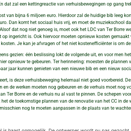
 dat zal een kettingreactie van verhuisbewegingen op gang trek
ost van bijna 6 miljoen euro. Hierdoor zal de huidige bib leeg k
 euro. Dan komt het sociaal huis vrij, en moet de muziekschool 
 Alsof dat nog niet genoeg is, moet ook het LDC van Ter Borre w
t op ingericht is. Ook hiervoor moeten opnieuw kosten gemaakt 
 kosten. Je kan je afvragen of het niet kostenefficiënter is om 
 eens gezien: één beslissing lokt de volgende uit, en voor men 
 hier opnieuw te gebeuren. Ter herinnering: moesten de plannen
ar jaar kunnen genieten van een nieuwe bib en een nieuw sociaal
weert, is deze verhuisbeweging helemaal niet goed voorbereid. 
gen en de werken moeten nog gebeuren en de verhuis moet nog vo
van Ter Borre en de verhuis nu al vast te pinnen. De schepen voor
t het de toekomstige plannen van de renovatie van het CC in de
misschien nog te moeten aanpassen in de plaats van te wachten t
l is haast onmogelijk. De ontwerper wordt nu pas gezocht,