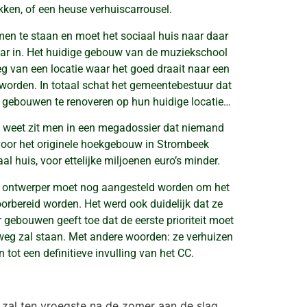
ken, of een heuse verhuiscarrousel.
omen te staan en moet het sociaal huis naar daar
daar in. Het huidige gebouw van de muziekschool
eg van een locatie waar het goed draait naar een
worden. In totaal schat het gemeentebestuur dat
de gebouwen te renoveren op hun huidige locatie…
het weet zit men in een megadossier dat niemand
 voor het originele hoekgebouw in Strombeek
 huis, voor ettelijke miljoenen euro’s minder.
De ontwerper moet nog aangesteld worden om het
orbereid worden. Het werd ook duidelijk dat ze
 gebouwen geeft toe dat de eerste prioriteit moet
 weg zal staan. Met andere woorden: ze verhuizen
ot een definitieve invulling van het CC.
 zal ten vroegste na de zomer aan de slag