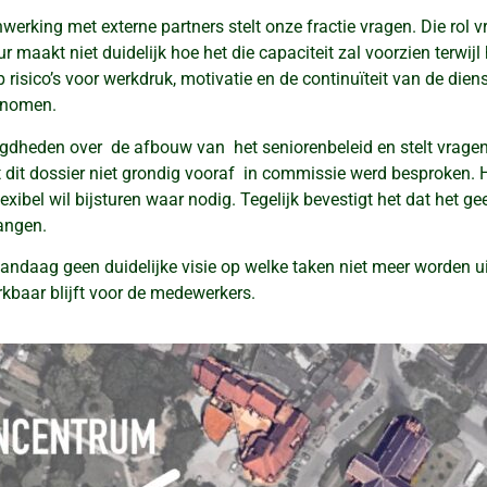
erking met externe partners stelt onze fractie vragen. Die rol v
 maakt niet duidelijk hoe het die capaciteit zal voorzien terwij
ico’s voor werkdruk, motivatie en de continuïteit van de dienst
enomen.
gdheden over de afbouw van het seniorenbeleid en stelt vragen 
at dit dossier niet grondig vooraf in commissie werd besproken.
lexibel wil bijsturen waar nodig. Tegelijk bevestigt het dat het g
angen.
t vandaag geen duidelijke visie op welke taken niet meer worden 
rkbaar blijft voor de medewerkers.