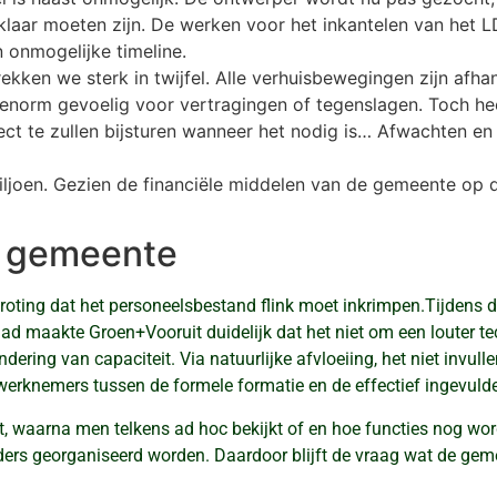
klaar moeten zijn. De werken voor het inkantelen van het L
n onmogelijke timeline.
ekken we sterk in twijfel. Alle verhuisbewegingen zijn afhan
 is enorm gevoelig voor vertragingen of tegenslagen. Toch he
t te zullen bijsturen wanneer het nodig is… Afwachten en ki
miljoen. Gezien de financiële middelen van de gemeente op
g gemeente
roting dat het personeelsbestand flink moet inkrimpen.Tijdens
ad maakte Groen+Vooruit duidelijk dat het niet om een louter t
dering van capaciteit. Via natuurlijke afvloeiing, het niet invull
werknemers tussen de formele formatie en de effectief ingevulde
ekt, waarna men telkens ad hoc bekijkt of en hoe functies nog wor
nders georganiseerd worden. Daardoor blijft de vraag wat de gem