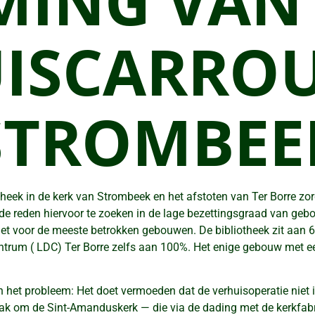
MING VAN
ISCARROU
STROMBEE
heek in de kerk van Strombeek en het afstoten van Ter Borre zo
r de reden hiervoor te zoeken in de lage bezettingsgraad van geb
et voor de meeste betrokken gebouwen. De bibliotheek zit aan 6
ntrum ( LDC) Ter Borre zelfs aan 100%. Het enige gebouw met ee
n het probleem: Het doet vermoeden dat de verhuisoperatie niet i
aak om de Sint-Amanduskerk — die via de dading met de kerkfab