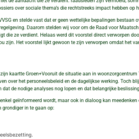
e niet de aandacht die ze verdient: raadsleden zijn vermoeid, som
siers over sociale thema’s die rechtstreeks impact hebben op h
 VVSG en stelde vast dat er geen wettelijke bepalingen bestaan 
 regelgeving. Daarom stelden wij voor om de Raad voor Maatsch
jgt die ze verdient. Helaas werd dit voorstel direct verworpen 
u zijn. Het voorstel lijkt gewoon te zijn verworpen omdat het va
zijn kaartte Groen+Vooruit de situatie aan in woonzorgcentrum 
gaven over het personeelsbeleid en de dagelijkse werking. Toch b
 dat de nodige analyses nog lopen en dat belangrijke beslissi
t enkel geïnformeerd wordt, maar ook in dialoog kan meedenken 
rondiger in te gaan op:
eelsbezetting.