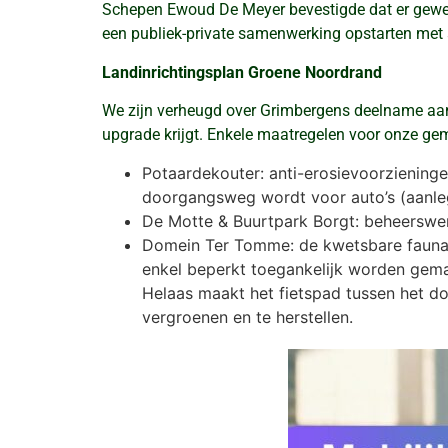
Schepen Ewoud De Meyer bevestigde dat er gewerk
een publiek-private samenwerking opstarten met 
Landinrichtingsplan Groene Noordrand
We zijn verheugd over Grimbergens deelname aan
upgrade krijgt. Enkele maatregelen voor onze ge
Potaardekouter: anti-erosievoorzieninge
doorgangsweg wordt voor auto’s (aanleg 
De Motte & Buurtpark Borgt: beheerswerk
Domein Ter Tomme: de kwetsbare fauna en
enkel beperkt toegankelijk worden gema
Helaas maakt het fietspad tussen het d
vergroenen en te herstellen.