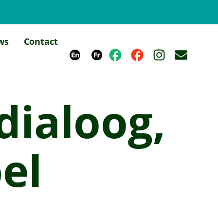
ws
Contact
dialoog,
el