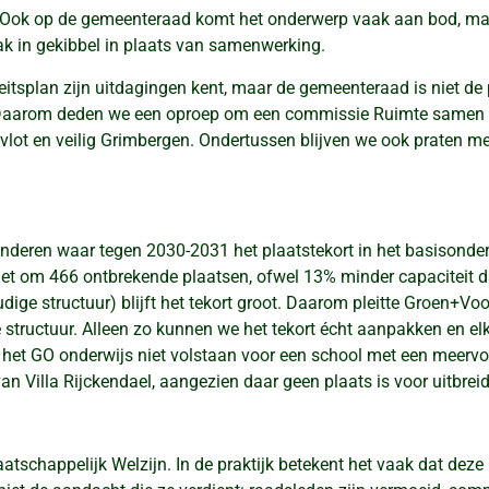
en. Ook op de gemeenteraad komt het onderwerp vaak aan bod, maa
k in gekibbel in plaats van samenwerking.
eitsplan zijn uitdagingen kent, maar de gemeenteraad is niet de p
 Daarom deden we een oproep om een commissie Ruimte samen te 
n vlot en veilig Grimbergen. Ondertussen blijven we ook praten 
nderen waar tegen 2030-2031 het plaatstekort in het basisonder
t het om 466 ontbrekende plaatsen, ofwel 13% minder capaciteit 
dige structuur) blijft het tekort groot. Daarom pleitte Groen+
tructuur. Alleen zo kunnen we het tekort écht aanpakken en el
 het GO onderwijs niet volstaan voor een school met een meervo
an Villa Rijckendael, aangezien daar geen plaats is voor uitbreid
schappelijk Welzijn. In de praktijk betekent het vaak dat deze