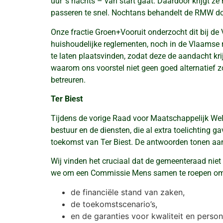
uur ‘s nachts – van start gaat. Daardoor krijgt z
passeren te snel. Nochtans behandelt de RMW dos
Onze fractie Groen+Vooruit onderzocht dit bij de
huishoudelijke reglementen, noch in de Vlaamse
te laten plaatsvinden, zodat deze de aandacht kri
waarom ons voorstel niet geen goed alternatief zo
betreuren.
Ter Biest
Tijdens de vorige Raad voor Maatschappelijk Wel
bestuur en de diensten, die al extra toelichting 
toekomst van Ter Biest. De antwoorden tonen aan
Wij vinden het cruciaal dat de gemeenteraad nie
we om een Commissie Mens samen te roepen om g
de financiële stand van zaken,
de toekomstscenario’s,
en de garanties voor kwaliteit en person