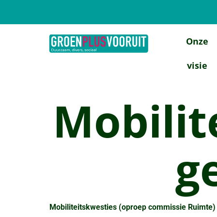
Onze
visie
Mobilit
g
Mobiliteitskwesties (oproep commissie Ruimte)